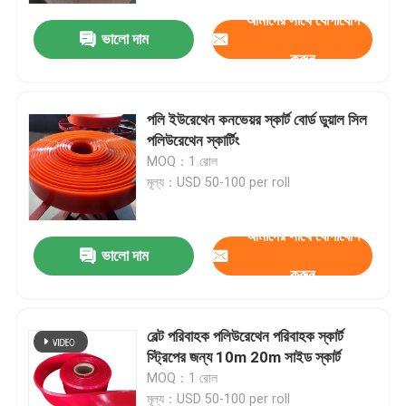
আমাদের সাথে যোগাযোগ
ভালো দাম
করুন
পলি ইউরেথেন কনভেয়র স্কার্ট বোর্ড ডুয়াল সিল
পলিউরেথেন স্কার্টিং
MOQ：1 রোল
মূল্য：USD 50-100 per roll
আমাদের সাথে যোগাযোগ
ভালো দাম
করুন
বাড়ি
বেল্ট পরিবাহক পলিউরেথেন পরিবাহক স্কার্ট
পণ্য
স্ট্রিপের জন্য 10m 20m সাইড স্কার্ট
MOQ：1 রোল
ভিডিও
মূল্য：USD 50-100 per roll