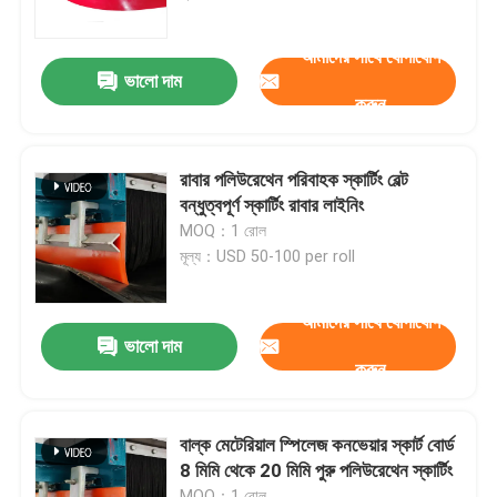
আমাদের সাথে যোগাযোগ
আমাদের সম্পর্কে
ভালো দাম
করুন
কারখানা ভ্রমণ
রাবার পলিউরেথেন পরিবাহক স্কার্টিং বেল্ট
মান নিয়ন্ত্রণ
বন্ধুত্বপূর্ণ স্কার্টিং রাবার লাইনিং
MOQ：1 রোল
মূল্য：USD 50-100 per roll
আমাদের সাথে যোগাযোগ করুন
আমাদের সাথে যোগাযোগ
খবর
ভালো দাম
করুন
সিরামিক পরিধান লাইনার
বাল্ক মেটেরিয়াল স্পিলেজ কনভেয়ার স্কার্ট বোর্ড
8 মিমি থেকে 20 মিমি পুরু পলিউরেথেন স্কার্টিং
অ্যালুমিনা সিরামিক লাইনার
MOQ：1 রোল