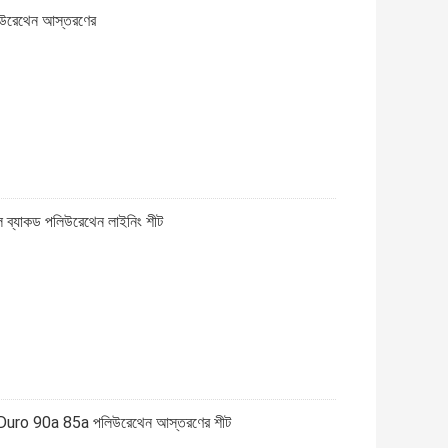
 ইউরেথেন আস্তরণের
েটাল ব্যাকড পলিউরেথেন লাইনিং শীট
ণ্য Duro 90a 85a পলিউরেথেন আস্তরণের শীট