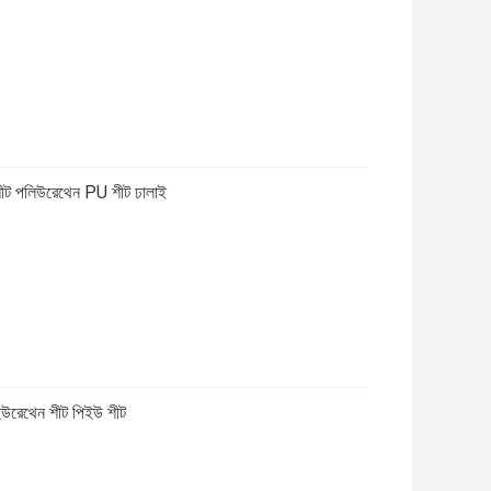
 শীট পলিউরেথেন PU শীট ঢালাই
 ইউরেথেন শীট পিইউ শীট