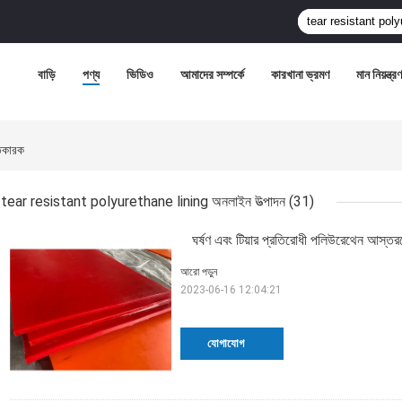
বাড়ি
পণ্য
ভিডিও
আমাদের সম্পর্কে
কারখানা ভ্রমণ
মান নিয়ন্ত্রণ
তকারক
tear resistant polyurethane lining অনলাইন উত্পাদন
(31)
ঘর্ষণ এবং টিয়ার প্রতিরোধী পলিউরেথেন আস্তর
আরো পড়ুন
2023-06-16 12:04:21
যোগাযোগ