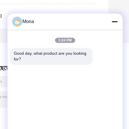
3
4
>>
>|
Mona
1:24 PM
Good day, what product are you looking 
for?
 ছেড়ে