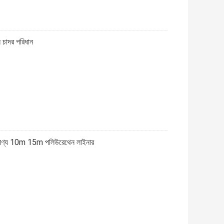
 চাদর পরিধান
ন পণ্য 10m 15m পলিউরেথেন লাইনার