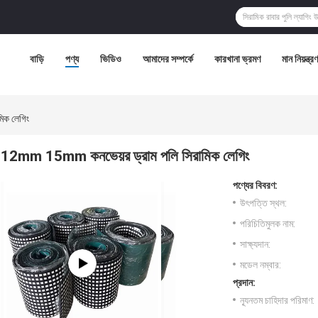
বাড়ি
পণ্য
ভিডিও
আমাদের সম্পর্কে
কারখানা ভ্রমণ
মান নিয়ন্ত্রণ
িক লেগিং
12mm 15mm কনভেয়র ড্রাম পলি সিরামিক লেগিং
পণ্যের বিবরণ:
উৎপত্তি স্থল:
পরিচিতিমুলক নাম:
সাক্ষ্যদান:
মডেল নম্বার:
প্রদান:
ন্যূনতম চাহিদার পরিমাণ: