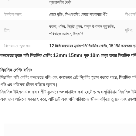
প্রয়োজনীয় দৈর্ঘ্য
ইনস্টল করুন:
কোল্ড বন্ডিং, সিএন বন্ডিং লেয়ার সহ রাবার শীট
কীওয়ার্ড
কয়লা, খনির, সিমেন্ট, বন্দর, বাল্ক উপাদান হ্যান্ডলিং,
শিল্প:
সুবিধা:
পরিবাহক সমাধান, ইত্যাদি
বিশেষভাবে তুলে ধরা:
12 মিমি কনভেয়র ড্রাম পলি সিরামিক লেগিং
,
15 মিমি কনভেয়র ড্
কনভেয়র ড্রাম পলি সিরামিক লেগিং 12mm 15mm পুরু 10m লম্বা রাবার সিরামিক পলি
সিরামিক লেগিং বর্ণনাঃ
সিরামিক পলি লেগিং কনভেয়র পলি এবং কনভেয়র বেল্ট স্লিপিং হ্রাস করতে পারে, সিরামিক পলি 
পলি এর পরিষেবা জীবন বাড়িয়ে তুলবে।
সিরামিক টাইলস এবং রাবার শীট দৃঢ়ভাবে ভলকানাইজ করা হয়,
উচ্চ অ্যালুমিনিয়াম সিরামিক টা
এবং ভাল আঠালো সরবরাহ করে, এটি বেল্ট এবং পলি পরিধানের জীবন বাড়িয়ে তুলবে এবং রক্ষণ