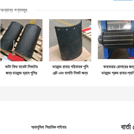
অন্যান্য পণ্যসমূহ
ভাটা ফিড বাকেট লিফটের
ডায়মন্ড রাবার পরিবাহক পুলি
কনভেয়ার রোলারের জন্
জন্য ডায়মন্ড ড্রাম পুলির
বেল্ট এবং বালতি লিফট জন্য
ডায়মন্ড গ্রুভ রাবার ল্যাগ
প্রতিস্থাপন বল্টু ল্যাগিং
ল্যাগিং
শীটে স্লাইড করুন
বার্তা
অ্যালুমিনা সিরামিক লাইনার