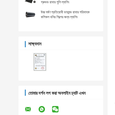
গ্রুভড রাবার পুলি ল্যাগিং
উচ্চ ঘর্ষণ প্রতিরোধী ডায়মন্ড রাবার পরিবাহক
কপিকল খনির শিল্পের জন্য ল্যাগিং
সাক্ষ্যদান
তোমার দর্শন লগ করা অনলাইন চ্যাট এখন