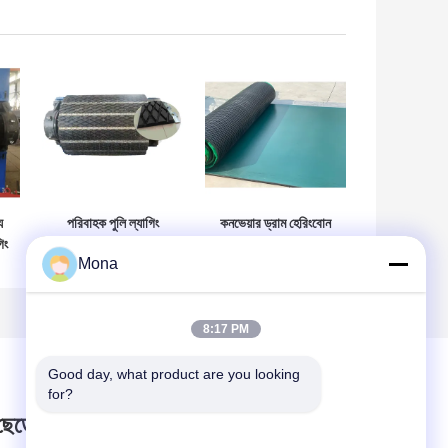
য
পরিবাহক পুলি ল্যাগিং
কনভেয়ার ড্রাম হেরিংবোন
িং
প্রতিস্থাপনযোগ্য স্লাইড
গ্রুভড পুলি ল্যাগিং শীট
Mona
ডায়মন্ড রাবার ল্যাগিং শীটে
সিএন বন্ডিং লেয়ার সহ
ওয়েল্ড
8:17 PM
Good day, what product are you looking 
for?
 ছেড়ে