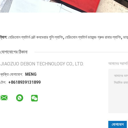
,
,
ট্যাগ:
হেরিংবোন প্যাটার্ন বেল্ট কনভেয়ার পুলি ল্যাগিং
হেরিংবোন প্যাটার্ন ডায়মন্ড গ্রুভ রাবার ল্যাগিং
ডায়
যোগাযোগের ঠিকানা
JIAOZUO DEBON TECHNOLOGY CO., LTD.
আমাদের সরাসর
ব্যক্তি যোগাযোগ:
MENG
টেল:
+8618939131899