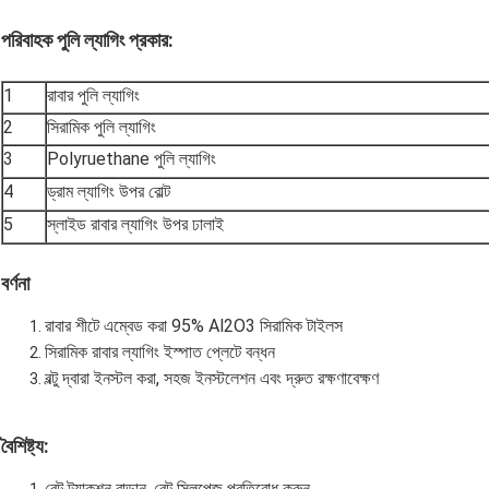
পরিবাহক পুলি ল্যাগিং প্রকার:
1
রাবার পুলি ল্যাগিং
2
সিরামিক পুলি ল্যাগিং
3
Polyruethane পুলি ল্যাগিং
4
ড্রাম ল্যাগিং উপর বোল্ট
5
স্লাইড রাবার ল্যাগিং উপর ঢালাই
বর্ণনা
রাবার শীটে এম্বেড করা 95% Al2O3 সিরামিক টাইলস
সিরামিক রাবার ল্যাগিং ইস্পাত প্লেটে বন্ধন
বল্টু দ্বারা ইনস্টল করা, সহজ ইনস্টলেশন এবং দ্রুত রক্ষণাবেক্ষণ
বৈশিষ্ট্য:
বেল্ট ট্র্যাকশন বাড়ান, বেল্ট স্লিপেজ প্রতিরোধ করুন