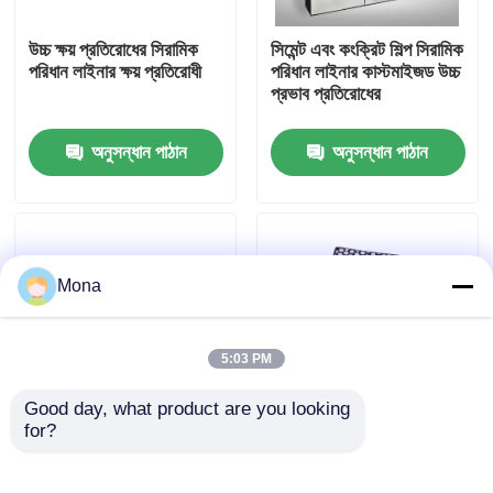
উচ্চ ক্ষয় প্রতিরোধের সিরামিক
সিমেন্ট এবং কংক্রিট শিল্প সিরামিক
আমাদের সম্পর্কে
পরিধান লাইনার ক্ষয় প্রতিরোধী
পরিধান লাইনার কাস্টমাইজড উচ্চ
প্রভাব প্রতিরোধের
কারখানা ভ্রমণ
অনুসন্ধান পাঠান
অনুসন্ধান পাঠান
মান নিয়ন্ত্রণ
আমাদের সাথে যোগাযোগ করুন
Mona
খবর
5:03 PM
Good day, what product are you looking 
সিরামিক পরিধান লাইনার
for?
উন্নত কর্মক্ষমতা এবং স্থায়িত্বের
উচ্চ প্রভাব প্রতিরোধের সিরামিক
জন্য আয়তক্ষেত্রাকার সিরামিক
পরিধান লাইনার খনি এবং খনি
আস্তরণের
প্রক্রিয়াকরণের জন্য
অ্যালুমিনা সিরামিক লাইনার