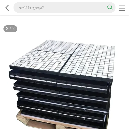
2
/
2