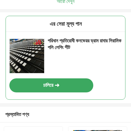
আরো দেখুন
এর সেরা মূল্য পান
পরিধান প্রতিরোধী কনভেয়র ড্রাম রাবার সিরামিক
পলি লেগিং শীট
চালিয়ে
প্রস্তাবিত পণ্য